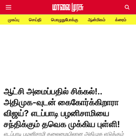
முகப்பு
செய்தி
பொழுதுபோக்கு
ஆன்மிகம்
க்ரைம்
ஆட்சி அமைப்பதில் சிக்கல்!..
அதிமுக-வுடன் கைகோர்க்கிறாரா
விஜய்? எடப்பாடி பழனிசாமியை
சந்திக்கும் தவெக முக்கிய புள்ளி!
எடப்பாடி பழனிசாமி தலைமையிலான அதிமுக எடுக்கும்