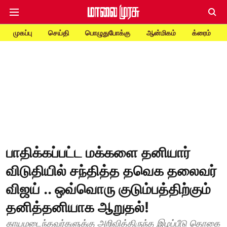
முகப்பு
செய்தி
பொழுதுபோக்கு
ஆன்மிகம்
க்ரைம்
பாதிக்கப்பட்ட மக்களை தனியார்
விடுதியில் சந்தித்த தவெக தலைவர்
விஜய் .. ஒவ்வொரு குடும்பத்திற்கும்
தனித்தனியாக ஆறுதல்!
காயமடைந்தவர்களுக்கு அறிவித்திருந்த இழப்பீடு தொகை