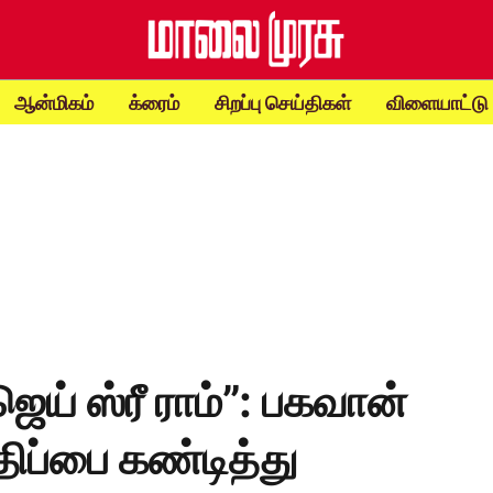
ஆன்மிகம்
க்ரைம்
சிறப்பு செய்திகள்
விளையாட்டு
ெய் ஸ்ரீ ராம்”: பகவான்
ிப்பை கண்டித்து