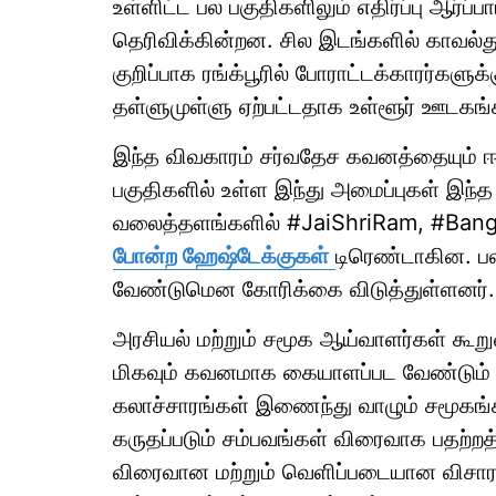
உள்ளிட்ட பல பகுதிகளிலும் எதிர்ப்பு ஆர்
தெரிவிக்கின்றன. சில இடங்களில் காவல்து
குறிப்பாக ரங்க்பூரில் போராட்டக்காரர்க
தள்ளுமுள்ளு ஏற்பட்டதாக உள்ளூர் ஊடகங்
இந்த விவகாரம் சர்வதேச கவனத்தையும் ஈர்
பகுதிகளில் உள்ள இந்து அமைப்புகள் இந்
வலைத்தளங்களில் #JaiShriRam, #Bangl
போன்ற ஹேஷ்டேக்குகள்
டிரெண்டாகின. ப
வேண்டுமென கோரிக்கை விடுத்துள்ளனர்.
அரசியல் மற்றும் சமூக ஆய்வாளர்கள் கூ
மிகவும் கவனமாக கையாளப்பட வேண்டும் என
கலாச்சாரங்கள் இணைந்து வாழும் சமூக
கருதப்படும் சம்பவங்கள் விரைவாக பதற்றத
விரைவான மற்றும் வெளிப்படையான விச