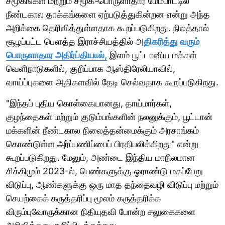
சமூகங்கள் மற்றும் சமூக-பொருளாதார மேம்பாட்டில்
நீண்டகால தாக்கங்களை ஏற்படுத்துகின்றன என்று அந்த
அறிக்கை தெரிவித்துள்ளதாக கூறப்படுகிறது. நிலத்தால்
சூழப்பட்ட பௌத்த இராச்சியத்தில் அ
திகரித்து வரும்
பொருளாதார அதிர்ப்தியால்,
இளம் பூட்டானிய மக்கள்
வெளிநாடுகளில், குறிப்பாக ஆஸ்திரேலியாவில்,
வாய்ப்புகளை அதிகளவில் தேடி செல்வதாக கூறப்படுகிறது.
"இந்தப் புதிய கொள்கையானது, தாய்மார்கள்,
குழந்தைகள் மற்றும் குடும்பங்களின் நலனுக்கும், பூட்டான்
மக்களின் நீண்டகால நிலைத்தன்மைக்கும் அரசாங்கம்
கொண்டுள்ள அர்ப்பணிப்பைப் பிரதிபலிக்கிறது" என்று
கூறப்படுகிறது. மேலும், அண்டை இந்திய மாநிலமான
சிக்கிமும் 2023-ல், பெண்களுக்கு ஓராண்டு மகப்பேறு
விடுப்பு, ஆண்களுக்கு ஒரு மாத தந்தைவழி விடுப்பு மற்றும்
செயற்கைக் கருத்தரிப்பு மூலம் கருத்தரிக்க
விரும்புவோருக்கான நிதியுதவி போன்ற சலுகைகளை