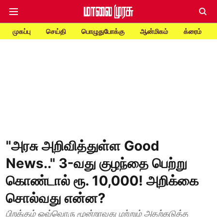
முகப்பு
செய்தி
பொழுதுபோக்கு
ஆன்மிகம்
க்ரைம்
"அரசு அறிவித்துள்ள Good
News.." 3-வது குழந்தை பெற்று
கொண்டால் ரூ. 10,000! அறிக்கை
சொல்வது என்ன?
பிறக்கும் ஒவ்வொரு மூன்றாவது மற்றும் அதற்கடுத்த