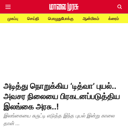
முகப்பு
செய்தி
பொழுதுபோக்கு
ஆன்மிகம்
க்ரைம்
அடித்து நொறுக்கிய ‘டித்வா’ புயல்..
அவசர நிலையை பிரகடனப்படுத்திய
இலங்கை அரசு..!
இலங்கையை சுருட்டி எடுத்த இந்த புயல் இன்று காலை
தான் ...