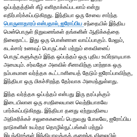
ஒப்பந்தத்தின் கீழ் எளிதாக்கப்படலாம் என்று
எதிர்பார்க்கப்படுகிறது. இந்தியா ஒரு சேவை சார்ந்த
பொருளாதாரம் என்பதால், ஐரோப்பிய
சந்தையில் இந்திய
மென்பொருள் நிறுவனங்கள் தங்களின் ஆதிக்கத்தை
நிலைநாட்ட இது ஒரு பொன்னான வாய்ப்பாகும். மேலும்,
கடல்சார் உணவுப் பொருட்கள் மற்றும் கைவினைப்
பொருட்களுக்கும் இந்த ஒப்பந்தம் ஒரு புதிய உயிர்நாடியாக
அமையும். சர்வதேச அளவில் சீனாவிற்கு மாற்றாக ஒரு
நம்பகமான வர்த்தக கூட்டாளியைத் தேடும் ஐரோப்பாவிற்கு,
இந்தியா ஒரு மிகச்சிறந்த தேர்வாக அமைந்துள்ளது.
இந்த வர்த்தக ஒப்பந்தம் என்பது இரு தரப்புக்கும்
இடையிலான ஒரு சமநிலையான வெற்றியாகவே
பார்க்கப்படுகிறது. இந்தியா தனது ஏற்றுமதியை
அதிகரிக்கச் சலுகைகளைப் பெறுவது போலவே, ஐரோப்பிய
நாடுகளின் உயர்தர தொழில்நுட்பங்கள் மற்றும்
இயந்திரங்கள் இந்தியாவுக்குக் குறைந்த விலையில்