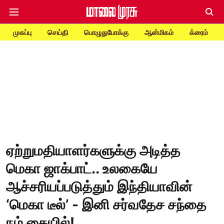
முகப்பு
செய்தி
பொழுதுபோக்கு
ஆன்மிகம்
க்ரைம்
ஏற்றுமதியாளர்களுக்கு அடித்த
மெகா ஜாக்பாட்.. உலகையே
ஆச்சரியப்படுத்தும் இந்தியாவின்
‘மெகா டீல்’ - இனி சர்வதேச சந்தை
நம் கையில்!