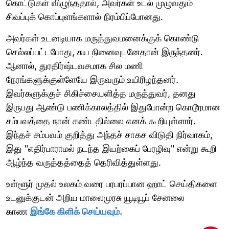
கொட்டுகள் விழுந்ததால், அவர்கள் உடல் முழுவதும்
சிவப்புக் கொப்புளங்களால் நிரம்பிப்போனது.
அவர்கள் உடனடியாக மருத்துவமனைக்குக் கொண்டு
செல்லப்பட்டபோது, சுய நினைவுடனேதான் இருந்தனர்.
ஆனால், துரதிர்ஷ்டவசமாக சில மணி
நேரங்களுக்குள்ளேயே இருவரும் உயிரிழந்தனர்.
இவர்களுக்குச் சிகிச்சையளித்த மருத்துவர், தனது
இருபது ஆண்டு பணிக்காலத்தில் இதுபோன்ற கொடூரமான
சம்பவத்தை நான் கண்டதில்லை எனக் கூறியுள்ளார்.
இந்தச் சம்பவம் குறித்து அந்தச் சாகச விடுதி நிர்வாகம்,
இது "எதிர்பாராமல் நடந்த இயற்கைப் பேரழிவு" என்று கூறி
ஆழ்ந்த வருத்தத்தைத் தெரிவித்துள்ளது.
உள்ளூர் முதல் உலகம் வரை பரபரப்பான ஹாட் செய்திகளை
உடனுக்குடன் அறிய மாலைமுரசு யூடியூப் சேனலை
காண
இங்கே கிளிக் செய்யவும்.