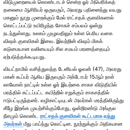
விடுமுறையைக் கொண்டாடச் சென்ற ஓர் அமெரிக்கத்
தலைமை ஆசிரியர் ஒருவரும், அவரது பதினைந்து வயது
மகனும் நூறு முறைக்கும் மேல் ராட்சதக் குளவிகளால்
கொட்டப்பட்டு உயிரிழந்த சோகச் சம்பவம் ஒன்று
நடந்துள்ளது. உலகம் முழுவதிலும் உள்ள பெரிய வகை
விஷக் குளவிகள் இவை. இவற்றின் விஷம் மிகக்
கடுமையான வலியையும் சில சமயம் மரணத்தையும்
ஏற்படுத்தக்கூடியது.
வியட்நாமில் வசித்துவந்த டேனியல் ஓவன் (47), அவரது
மகன் கூப்பர் ஆகிய இருவரும் அக்டோபர் 15ஆம் நாள்
லாவோஸ் நாட்டில் உள்ள ஓர் இயற்கை சாகச விடுதியில்
மரத்தில் கட்டப்பட்ட கயிற்றில் சறுக்கும் சாகசத்தில்
ஈடுபட்டிருந்தனர். வழிகாட்டியுடன் அவர்கள் மரத்திலிருந்து
கீழே இறங்க முயற்சிக்கும்போது, ஒன்றிரண்டு அங்குல
நீளமும் கொண்ட
ராட்சதக் குளவிகள் கூட்டமாக வந்து
அவர்கள்
மீது பாய்ந்து கொட்டின. நூற்றுக்கும் அதிகமான