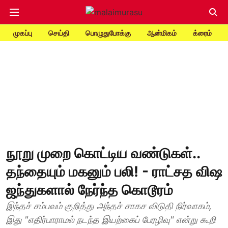
முகப்பு
செய்தி
பொழுதுபோக்கு
ஆன்மிகம்
க்ரைம்
நூறு முறை கொட்டிய வண்டுகள்..
தந்தையும் மகனும் பலி! - ராட்சத விஷ
ஜந்துகளால் நேர்ந்த கொடூரம்
இந்தச் சம்பவம் குறித்து அந்தச் சாகச விடுதி நிர்வாகம்,
இது "எதிர்பாராமல் நடந்த இயற்கைப் பேரழிவு" என்று கூறி