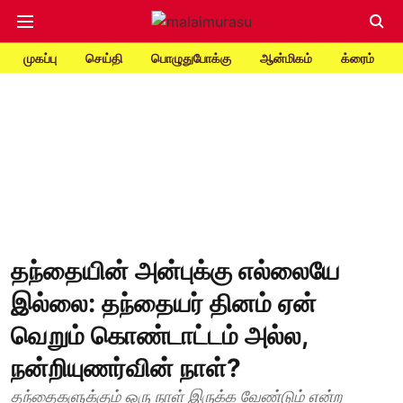
முகப்பு
செய்தி
பொழுதுபோக்கு
ஆன்மிகம்
க்ரைம்
தந்தையின் அன்புக்கு எல்லையே
இல்லை: தந்தையர் தினம் ஏன்
வெறும் கொண்டாட்டம் அல்ல,
நன்றியுணர்வின் நாள்?
தந்தைகளுக்கும் ஒரு நாள் இருக்க வேண்டும் என்ற