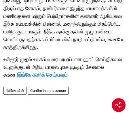
நினைவூட்டியுள்ளது. பள்ளிக்குச் சென்ற குழந்தைகள் வீடு
திரும்பாத சோகம், நண்பர்களை இழந்த மாணவர்களின்
மனவேதனை மற்றும் பெற்றோர்களின் கண்ணீர் ஆகியவை
இந்த சம்பவத்தின் பின்னால் மறைந்திருக்கும் மிகப்பெரிய
மனித துயரமாகும். இந்த தாக்குதலின் முழு உண்மை
வெளிவருவதற்காக பிலிப்பைன்ஸ் நாடு மட்டுமல்ல, உலகமே
காத்திருக்கிறது.
உள்ளூர் முதல் உலகம் வரை பரபரப்பான ஹாட் செய்திகளை
உடனுக்குடன் அறிய மாலைமுரசு யூடியூப் சேனலை
காண
இங்கே கிளிக் செய்யவும்
பிலிப்பைன்ஸ்
Gunfire in a classroom