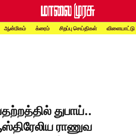
ஆன்மிகம்
க்ரைம்
சிறப்பு செய்திகள்
விளையாட்டு
ற்றத்தில் துபாய்..
ஆஸ்திரேலிய ராணுவ