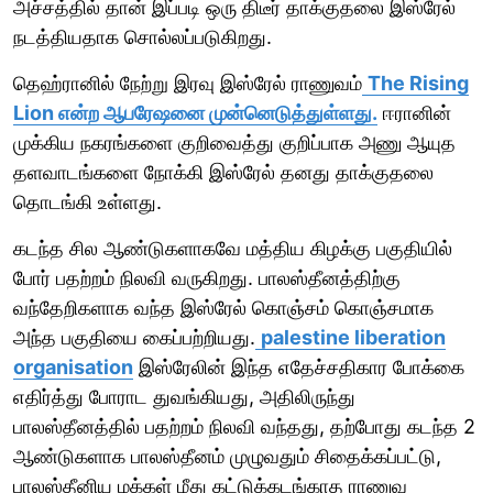
அச்சத்தில் தான் இப்படி ஒரு திடீர் தாக்குதலை இஸ்ரேல்
நடத்தியதாக சொல்லப்படுகிறது.
தெஹ்ரானில் நேற்று இரவு இஸ்ரேல் ராணுவம்
The Rising
Lion என்ற ஆபரேஷனை முன்னெடுத்துள்ளது.
ஈரானின்
முக்கிய நகரங்களை குறிவைத்து குறிப்பாக அணு ஆயுத
தளவாடங்களை நோக்கி இஸ்ரேல் தனது தாக்குதலை
தொடங்கி உள்ளது.
கடந்த சில ஆண்டுகளாகவே மத்திய கிழக்கு பகுதியில்
போர் பதற்றம் நிலவி வருகிறது. பாலஸ்தீனத்திற்கு
வந்தேறிகளாக வந்த இஸ்ரேல் கொஞ்சம் கொஞ்சமாக
அந்த பகுதியை கைப்பற்றியது.
palestine liberation
organisation
இஸ்ரேலின் இந்த எதேச்சதிகார போக்கை
எதிர்த்து போராட துவங்கியது, அதிலிருந்து
பாலஸ்தீனத்தில் பதற்றம் நிலவி வந்தது, தற்போது கடந்த 2
ஆண்டுகளாக பாலஸ்தீனம் முழுவதும் சிதைக்கப்பட்டு,
பாலஸ்தீனிய மக்கள் மீது கட்டுக்கடங்காத ராணுவ