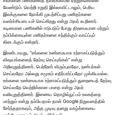
சவாலான பணிகளைத் தவிர்க்காமல் ஏற்றுக்கொள்ள
வேண்டும். வெற்றி உறுதி இல்லாவிட்டாலும், பெரிய
இலக்குகளை நோக்கி முயற்சிப்பது மனிதர்களை
வளர்ச்சியடையச் செய்கிறது என்று அவர் கூறினார்.
கடினமான பணிகளில் ஈடுபடும் போது திறமையான மற்றும்
நம்பிக்கையுள்ள மனிதர்களை சந்திக்கும் வாய்ப்பும்
கிடைக்கும் என்றார்.
இரண்டாவது, “உங்களை உண்மையாக உற்சாகப்படுத்தும்
விஷயங்களைத் தேர்வு செய்யுங்கள்” என்று
அறிவுறுத்தினார். பெற்றோர் விரும்புவதோ, நண்பர்கள்
செய்வதோ அல்லது சமூகம் எதிர்பார்ப்பதோ முக்கியமல்ல.
உங்களை உண்மையாக உற்சாகப்படுத்தும் துறையைத் தேர்வு
செய்வதே வெற்றிக்கான பாதை என்று அவர்
வலியுறுத்தினார். இணைய தொழில்நுட்பம் உலகத்தை
மாற்றும் என்று நம்பியதால் தான் Google நிறுவனத்தில்
சேர்ந்ததாகவும், அந்த முடிவு தனது வாழ்க்கையை