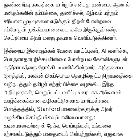
நுண்ணறிவு உலகத்தை மாற்றும் என்பது உண்மை. ஆனால்
மனிதர்களின் நம்பிக்கை, துணிச்சல், ஆர்வம் மற்றும்
சரியான முடிவுகளை எடுக்கும் திறன் போன்றவை
எப்போதும் முக்கியமானவையாகவே இருக்கும் என்ற
செய்தியை அவர் மறைமுகமாக வெளிப்படுத்தினார்.
இன்றைய இளைஞர்கள் வேலை வாய்ப்புகள், AI வளர்ச்சி,
பொருளாதார நிச்சயமின்மை போன்ற பல கேள்விகளுடன்
எதிர்காலத்தை நோக்கி பயணிக்கின்றனர். அத்தகைய
நேரத்தில், உலகின் மிகப்பெரிய தொழில்நுட்ப நிறுவனத்தை
வழிநடத்தும் தமிழர் சுந்தர் பிச்சை வழங்கிய இந்த
அறிவுரைகள், வெறும் பட்டமளிப்பு உரையாக அல்லாமல்
வாழ்க்கைக்கான வழிகாட்டுதலாக மாறியுள்ளன.
மொத்தத்தில், Stanford மாணவர்களுக்கு அவர்
வழங்கிய செய்தி மிகவும் எளிமையானது:
கடினமானவற்றைத் தேர்வு செய்யுங்கள், உங்களை
உற்சாகப்படுத்தும் பாதையைப் பின்பற்றுங்கள், எதுவாக