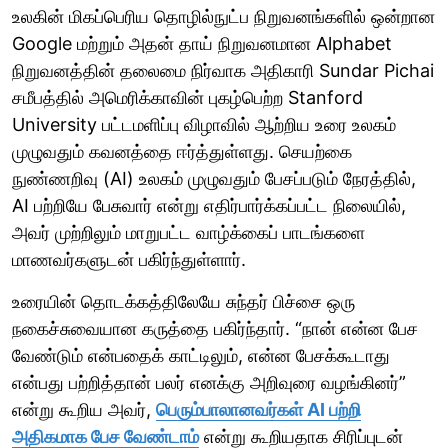
உலகின் மிகப்பெரிய தொழில்நுட்ப நிறுவனங்களில் ஒன்றான
Google மற்றும் அதன் தாய் நிறுவனமான Alphabet
நிறுவனத்தின் தலைமை நிர்வாக அதிகாரி Sundar Pichai
சமீபத்தில் அமெரிக்காவின் புகழ்பெற்ற Stanford
University பட்டமளிப்பு விழாவில் ஆற்றிய உரை உலகம்
முழுவதும் கவனத்தை ஈர்த்துள்ளது. செயற்கை
நுண்ணறிவு (AI) உலகம் முழுவதும் பேசப்படும் நேரத்தில்,
AI பற்றியே பேசுவார் என்று எதிர்பார்க்கப்பட்ட நிலையில்,
அவர் முற்றிலும் மாறுபட்ட வாழ்க்கைப் பாடங்களை
மாணவர்களுடன் பகிர்ந்துள்ளார்.
உரையின் தொடக்கத்திலேயே சுந்தர் பிச்சை ஒரு
நகைச்சுவையான கருத்தை பகிர்ந்தார். “நான் என்ன பேச
வேண்டும் என்பதைக் காட்டிலும், என்ன பேசக்கூடாது
என்பது பற்றித்தான் பலர் எனக்கு அறிவுரை வழங்கினர்”
என்று கூறிய அவர்,
பெரும்பாலானவர்கள் AI பற்றி
அதிகமாக பேச வேண்டாம்
என்று கூறியதாக சிரிப்புடன்