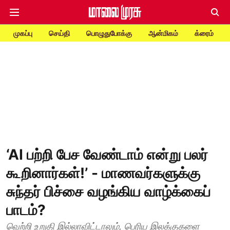
முகப்பு
செய்தி
பொழுதுபோக்கு
ஆன்மிகம்
க்ரைம்
‘AI பற்றி பேச வேண்டாம் என்று பலர்
கூறினார்கள்!’ - மாணவர்களுக்கு
சுந்தர் பிச்சை வழங்கிய வாழ்க்கைப்
பாடம்?
வெற்றி உறுதி இல்லாவிட்டாலும், பெரிய இலக்குகளை