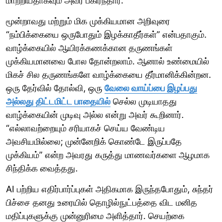
மாற்றியதாகவும் அவர் பகிர்ந்தார்.
மூன்றாவது மற்றும் மிக முக்கியமான அறிவுரை
“நம்பிக்கையை ஒருபோதும் இழக்காதீர்கள்” என்பதாகும்.
வாழ்க்கையில் ஆயிரக்கணக்கான தருணங்கள்
முக்கியமானவை போல தோன்றலாம். ஆனால் உண்மையில்
மிகச் சில தருணங்களே வாழ்க்கையை தீர்மானிக்கின்றன.
ஒரு தேர்வில் தோல்வி, ஒரு
வேலை வாய்ப்பை இழப்பது
அல்லது திட்டமிட்ட பாதையில்
செல்ல முடியாதது
வாழ்க்கையின் முடிவு அல்ல என்று அவர் கூறினார்.
“எல்லாவற்றையும் சரியாகச் செய்ய வேண்டிய
அவசியமில்லை; முன்னேறிக் கொண்டே இருப்பதே
முக்கியம்” என்ற அவரது கருத்து மாணவர்களை ஆழமாக
சிந்திக்க வைத்தது.
AI பற்றிய எதிர்பார்ப்புகள் அதிகமாக இருந்தபோதும், சுந்தர்
பிச்சை தனது உரையில் தொழில்நுட்பத்தை விட மனித
மதிப்புகளுக்கு முன்னுரிமை அளித்தார். செயற்கை