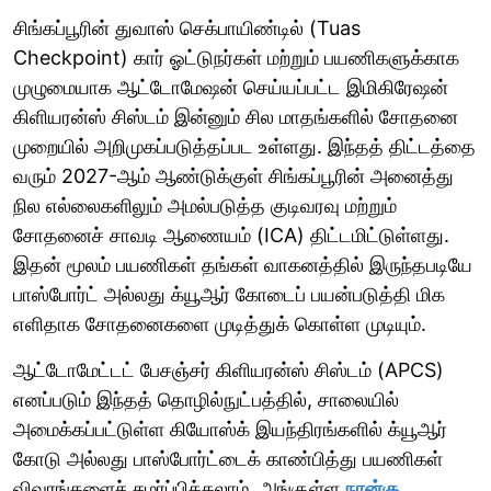
சிங்கப்பூரின் துவாஸ் செக்பாயிண்டில் (Tuas
Checkpoint) கார் ஓட்டுநர்கள் மற்றும் பயணிகளுக்காக
முழுமையாக ஆட்டோமேஷன் செய்யப்பட்ட இமிகிரேஷன்
கிளியரன்ஸ் சிஸ்டம் இன்னும் சில மாதங்களில் சோதனை
முறையில் அறிமுகப்படுத்தப்பட உள்ளது. இந்தத் திட்டத்தை
வரும் 2027-ஆம் ஆண்டுக்குள் சிங்கப்பூரின் அனைத்து
நில எல்லைகளிலும் அமல்படுத்த குடிவரவு மற்றும்
சோதனைச் சாவடி ஆணையம் (ICA) திட்டமிட்டுள்ளது.
இதன் மூலம் பயணிகள் தங்கள் வாகனத்தில் இருந்தபடியே
பாஸ்போர்ட் அல்லது க்யூஆர் கோடைப் பயன்படுத்தி மிக
எளிதாக சோதனைகளை முடித்துக் கொள்ள முடியும்.
ஆட்டோமேட்டட் பேசஞ்சர் கிளியரன்ஸ் சிஸ்டம் (APCS)
எனப்படும் இந்தத் தொழில்நுட்பத்தில், சாலையில்
அமைக்கப்பட்டுள்ள கியோஸ்க் இயந்திரங்களில் க்யூஆர்
கோடு அல்லது பாஸ்போர்ட்டைக் காண்பித்து பயணிகள்
விவரங்களைச் சமர்ப்பிக்கலாம். அங்குள்ள
நான்கு