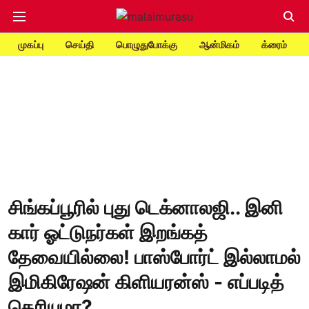
முகப்பு
செய்தி
பொழுதுபோக்கு
ஆன்மிகம்
க்ரைம்
சிங்கப்பூரில் புது டெக்னாலஜி.. இனி
கார் ஓட்டுநர்கள் இறங்கத்
தேவையில்லை! பாஸ்போர்ட் இல்லாமல்
இமிகிரேஷன் கிளியரன்ஸ் - எப்படித்
தெரியுமா?