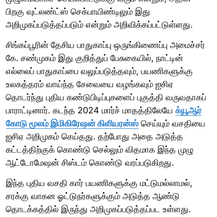
பிறகு வுட்லண்ட்ஸ் செக்பாயிண்டிலும் இது
அறிமுகப்படுத்தப்படும் என்றும் அறிவிக்கப்பட்டுள்ளது.
சிங்கப்பூரின் தேசிய பாதுகாப்பு ஒருங்கிணைப்பு அமைச்சர்
கே. சண்முகம் இது குறித்துப் பேசுகையில், நாட்டின்
எல்லைப் பாதுகாப்பை வலுப்படுத்தவும், பயணிகளுக்கு
உலகத்தரம் வாய்ந்த சேவையை வழங்கவும் ஐசிஏ
தொடர்ந்து புதிய கண்டுபிடிப்புகளைப் புகுத்தி வருவதாகப்
பாராட்டினார். கடந்த 2024 மார்ச் மாதத்திலேயே
க்யூஆர்
கோடு மூலம் இமிகிரேஷன் கிளியரன்ஸ்
செய்யும் வசதியை
ஐசிஏ அறிமுகம் செய்தது. தற்போது அதை அடுத்த
கட்டத்திற்குக் கொண்டு செல்லும் விதமாக இந்த முழு
ஆட்டோமேஷன் சிஸ்டம் கொண்டு வரப்படுகிறது.
இந்த புதிய வசதி கார் பயணிகளுக்கு மட்டுமல்லாமல்,
சரக்கு வாகன ஓட்டுநர்களுக்கும் அடுத்த ஆண்டு
தொடக்கத்தில் இருந்து அறிமுகப்படுத்தப்பட உள்ளது.