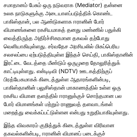
சமாதானம் பேசும் ஒரு நடுவராக (Mediator) தன்னை
உலக நாடுகளுக்கு அடையாளப்படுத்திக் கொண்ட
பாகிஸ்தான், பல ஆண்டுகளாக ஈரானின் போர்
விமானங்களை ரகசியமாகத் தனது மண்ணில் பதுக்கி
வைத்திருந்த அதிர்ச்சிகரமான தகவல் தற்போது
வெளியாகியுள்ளது. சர்வதேச அரசியலில் மிகப்பெரிய
சலசலப்பை ஏற்படுத்தியுள்ள இந்தச் செய்தி, பாகிஸ்தானின்
இரட்டை வேடத்தை மீண்டும் ஒருமுறை தோலுரித்துக்
காட்டியுள்ளது. என்டிடிவி (NDTV) ஊடகத்திற்குப்
பிரத்யேகமாகக் கிடைத்துள்ள ஆதாரங்களின்படி,
பாகிஸ்தானின் பலுசிஸ்தான் மாகாணத்தில் உள்ள ஒரு
ரகசிய விமான தளத்தில் ஈரானுக்குச் சொந்தமான பல
போர் விமானங்கள் மற்றும் ராணுவத் தளவாடங்கள்
மறைத்து வைக்கப்பட்டுள்ளன என்பது உறுதியாகியுள்ளது.
இந்த விவகாரம் குறித்துக் கிடைத்துள்ள விரிவான
தகவல்களின்படி, ஈரானின் விமானப் படைக்குச்