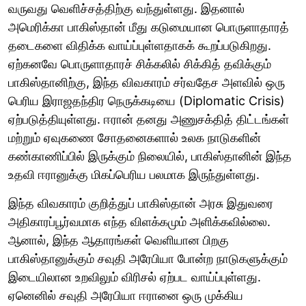
வருவது வெளிச்சத்திற்கு வந்துள்ளது. இதனால்
அமெரிக்கா பாகிஸ்தான் மீது கடுமையான பொருளாதாரத்
தடைகளை விதிக்க வாய்ப்புள்ளதாகக் கூறப்படுகிறது.
ஏற்கனவே பொருளாதாரச் சிக்கலில் சிக்கித் தவிக்கும்
பாகிஸ்தானிற்கு, இந்த விவகாரம் சர்வதேச அளவில் ஒரு
பெரிய இராஜதந்திர நெருக்கடியை (Diplomatic Crisis)
ஏற்படுத்தியுள்ளது. ஈரான் தனது அணுசக்தித் திட்டங்கள்
மற்றும் ஏவுகணை சோதனைகளால் உலக நாடுகளின்
கண்காணிப்பில் இருக்கும் நிலையில், பாகிஸ்தானின் இந்த
உதவி ஈரானுக்கு மிகப்பெரிய பலமாக இருந்துள்ளது.
இந்த விவகாரம் குறித்துப் பாகிஸ்தான் அரசு இதுவரை
அதிகாரப்பூர்வமாக எந்த விளக்கமும் அளிக்கவில்லை.
ஆனால், இந்த ஆதாரங்கள் வெளியான பிறகு
பாகிஸ்தானுக்கும் சவுதி அரேபியா போன்ற நாடுகளுக்கும்
இடையிலான உறவிலும் விரிசல் ஏற்பட வாய்ப்புள்ளது.
ஏனெனில் சவுதி அரேபியா ஈரானை ஒரு முக்கிய