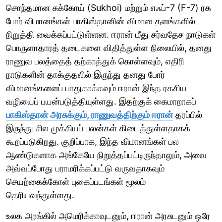
சொந்தமான சுக்கோய் (Sukhoi) மற்றும் எஃப்-7 (F-7) ரக
போர் விமானங்கள் பாகிஸ்தானின் விமான தளங்களில்
நிறுத்தி வைக்கப்பட்டுள்ளன. ஈரான் மீது சர்வதேச நாடுகள்
பொருளாதாரத் தடைகளை விதித்துள்ள நிலையில், தனது
ராணுவ பலத்தைத் தற்காத்துக் கொள்ளவும், எதிரி
நாடுகளின் தாக்குதலில் இருந்து தனது போர்
விமானங்களைப் பாதுகாக்கவும் ஈரான் இந்த ரகசிய
வழியைப் பயன்படுத்தியுள்ளது. இதற்குக் கைமாறாகப்
பாகிஸ்தான் அரசுக்கும், ராணுவத்திற்கும் ஈரான்
தரப்பில்
இருந்து சில முக்கியப் பலன்கள் கிடைத்துள்ளதாகக்
கூறப்படுகிறது. குறிப்பாக, இந்த விமானங்கள் பல
ஆண்டுகளாக அங்கேயே நிறுத்தப்பட்டிருந்தாலும், அவை
அவ்வப்போது பராமரிக்கப்பட்டு வருவதாகவும்
செயற்கைக்கோள் புகைப்படங்கள் மூலம்
தெரியவந்துள்ளது.
உலக அரங்கில் அமெரிக்காவுடனும், ஈரான் அரசுடனும் ஒரே