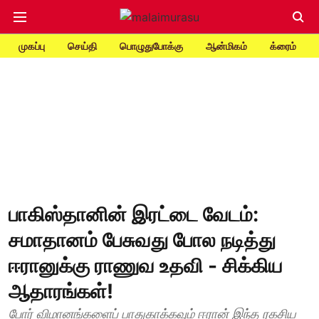
முகப்பு
செய்தி
பொழுதுபோக்கு
ஆன்மிகம்
க்ரைம்
பாகிஸ்தானின் இரட்டை வேடம்:
சமாதானம் பேசுவது போல நடித்து
ஈரானுக்கு ராணுவ உதவி - சிக்கிய
ஆதாரங்கள்!
போர் விமானங்களைப் பாதுகாக்கவும் ஈரான் இந்த ரகசிய