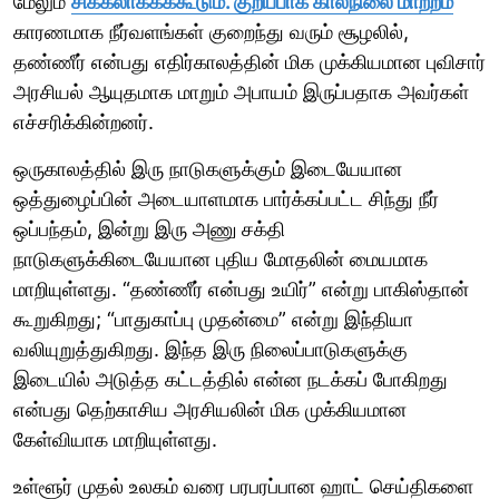
மேலும்
சிக்கலாக்கக்கூடும். குறிப்பாக காலநிலை மாற்றம்
காரணமாக நீர்வளங்கள் குறைந்து வரும் சூழலில்,
தண்ணீர் என்பது எதிர்காலத்தின் மிக முக்கியமான புவிசார்
அரசியல் ஆயுதமாக மாறும் அபாயம் இருப்பதாக அவர்கள்
எச்சரிக்கின்றனர்.
ஒருகாலத்தில் இரு நாடுகளுக்கும் இடையேயான
ஒத்துழைப்பின் அடையாளமாக பார்க்கப்பட்ட சிந்து நீர்
ஒப்பந்தம், இன்று இரு அணு சக்தி
நாடுகளுக்கிடையேயான புதிய மோதலின் மையமாக
மாறியுள்ளது. “தண்ணீர் என்பது உயிர்” என்று பாகிஸ்தான்
கூறுகிறது; “பாதுகாப்பு முதன்மை” என்று இந்தியா
வலியுறுத்துகிறது. இந்த இரு நிலைப்பாடுகளுக்கு
இடையில் அடுத்த கட்டத்தில் என்ன நடக்கப் போகிறது
என்பது தெற்காசிய அரசியலின் மிக முக்கியமான
கேள்வியாக மாறியுள்ளது.
உள்ளூர் முதல் உலகம் வரை பரபரப்பான ஹாட் செய்திகளை