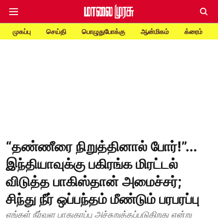
முகப்பு
செய்தி
பொழுதுபோக்கு
ஆன்மிகம்
க்ரைம்
“தண்ணீரை நிறுத்தினால் போர்!”...
இந்தியாவுக்கு பகிரங்க மிரட்டல்
விடுத்த பாகிஸ்தான் அமைச்சர்;
சிந்து நீர் ஒப்பந்தம் மீண்டும் பரபரப்பு
எங்கள் நீர்வள பாதுகாப்பு அச்சுறுத்தப்படுகிறது என்று