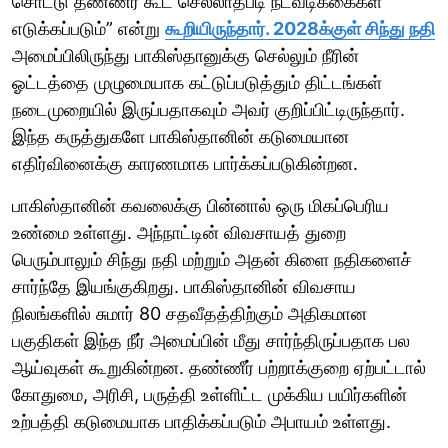
சொட்டு தண்ணீர் கூட செல்லாதபடி நடவடிக்கைகள்
எடுக்கப்படும்” என்று
கூறியிருந்தார். 2028க்குள் சிந்து நதி
அமைப்பிலிருந்து பாகிஸ்தானுக்கு செல்லும் நீரின்
ஓட்டத்தை முழுமையாக கட்டுப்படுத்தும் திட்டங்கள்
நடைமுறையில் இருப்பதாகவும் அவர் குறிப்பிட்டிருந்தார்.
இந்த கருத்துகளே பாகிஸ்தானின் கடுமையான
எதிர்வினைக்கு காரணமாக பார்க்கப்படுகின்றன.
பாகிஸ்தானின் கவலைக்கு பின்னால் ஒரு மிகப்பெரிய
உண்மை உள்ளது. அந்நாட்டின் விவசாயத் துறை
பெரும்பாலும் சிந்து நதி மற்றும் அதன் கிளை நதிகளைச்
சார்ந்தே இயங்குகிறது. பாகிஸ்தானின் விவசாய
நிலங்களில் சுமார் 80 சதவீதத்திற்கும் அதிகமான
பகுதிகள் இந்த நீர் அமைப்பின் மீது சார்ந்திருப்பதாக பல
ஆய்வுகள் கூறுகின்றன. தண்ணீர் பற்றாக்குறை ஏற்பட்டால்
கோதுமை, அரிசி, பருத்தி உள்ளிட்ட முக்கிய பயிர்களின்
உற்பத்தி கடுமையாக பாதிக்கப்படும் அபாயம் உள்ளது.