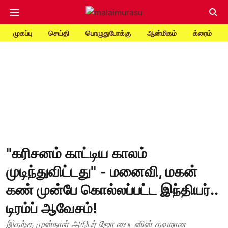
முகப்பு
செய்தி
பொழுதுபோக்கு
ஆன்மிகம்
க்ரைம்
"கரிசனம் காட்டிய காலம்
முடிந்துவிட்டது" - மனைவி, மகன்
கண் முன்பே கொல்லப்பட்ட இந்தியர்..
டிரம்ப் ஆவேசம்!
இதற்கு முன்நாள் அதிபர் ஜோ பைடனின் தவறான