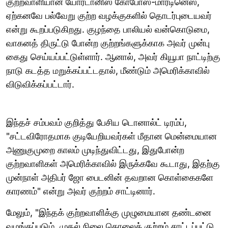
குற்றவாளியான யோர்டானிஸ் கோபோஸ்-மார்டினெஸ்,
ஏற்கனவே பல்வேறு குற்ற வழக்குகளில் தொடர்புடையவர்
என்று கூறப்படுகிறது. குழந்தை பாலியல் வன்கொடுமை,
வாகனத் திருட்டு போன்ற குற்றங்களுக்காக அவர் முன்பு
கைது செய்யப்பட்டுள்ளார். ஆனால், அவர் கியூபா நாட்டிற்கு
நாடு கடத்த மறுக்கப்பட்டதால், மீண்டும் அமெரிக்காவில்
விடுவிக்கப்பட்டார்.
இந்தச் சம்பவம் குறித்து பேசிய டொனால்ட் டிரம்ப்,
"சட்டவிரோதமாக குடியேறியவர்கள் மீதான மென்மையான
அணுகுமுறை காலம் முடிந்துவிட்டது, இதுபோன்ற
குற்றவாளிகள் அமெரிக்காவில் இருக்கவே கூடாது, இதற்கு
முன்நாள் அதிபர் ஜோ பைடனின் தவறான கொள்கைகளே
காரணம்" என்று அவர் குற்றம் சாட்டினார்.
மேலும், "இந்தக் குற்றவாளிக்கு முழுமையான தண்டனை
வழங்கப்படும். முதல் நிலை கொலைக் குற்றம் சாட்டப்பட்டு