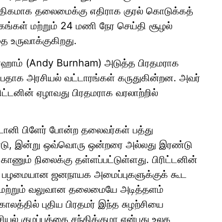
அதிகமாக தலைமைக்கு எதிராக குரல் கொடுக்கத்
ங்கள் மற்றும் 24 மணி நேர செய்தி சூழல்
ை உருவாக்குகிறது.
்ன்ஹாம் (Andy Burnham) அடுத்த பிரதமராக
்பதாக அரசியல் வட்டாரங்கள் கருதுகின்றன. அவர்
ிட்டனின் ஏழாவது பிரதமராக வரலாற்றில்
் டோனி பிளேர் போன்ற தலைவர்கள் பத்து
ாடு, இன்று ஒவ்வொரு ஒன்றரை அல்லது இரண்டு
ணும் நிலைக்கு தள்ளப்பட்டுள்ளது. பிரிட்டனின்
ன் பழமையான ஜனநாயக அமைப்புகளுக்குக் கூட
ி மற்றும் வலுவான தலைமையே அடித்தளம்
காலத்தில் புதிய பிரதமர் இந்த சுழற்சியை
சியல் குழப்பத்தை சந்திக்குமா என்பது உலக