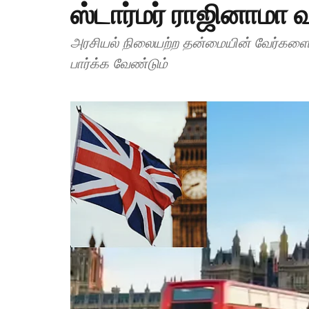
ஸ்டார்மர் ராஜினாமா
அரசியல் நிலையற்ற தன்மையின் வேர்களை ப
பார்க்க வேண்டும்