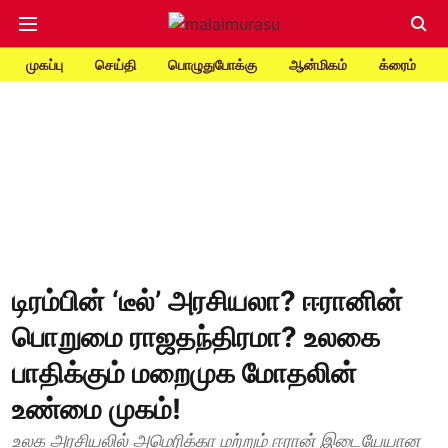
முகப்பு
செய்தி
பொழுதுபோக்கு
ஆன்மிகம்
க்ரைம்
டிரம்பின் ‘டீல்’ அரசியலா? ஈரானின்
பொறுமை ராஜதந்திரமா? உலகை
பாதிக்கும் மறைமுக மோதலின்
உண்மை முகம்!
உலக அரசியலில் அமெரிக்கா மற்றும் ஈரான் இடையேயான