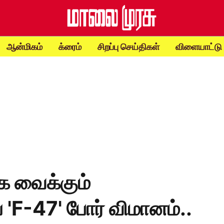
ஆன்மிகம்
க்ரைம்
சிறப்பு செய்திகள்
விளையாட்டு
 வைக்கும்
 'F-47' போர் விமானம்..