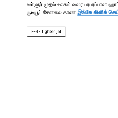
உள்ளூர் முதல் உலகம் வரை பரபரப்பான ஹ
யூடியூப் சேனலை காண
இங்கே கிளிக் செய்
F-47 fighter jet