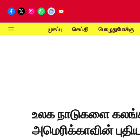
முகப்பு
செய்தி
பொழுதுபோக்கு
உலக நாடுகளை கலங்க
அமெரிக்காவின் புதிய