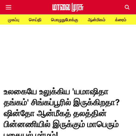
முகப்பு
செய்தி
பொழுதுபோக்கு
ஆன்மிகம்
க்ரைம்
உலகையே உலுக்கிய 'யமாஷிதா
தங்கம்' சிங்கப்பூரில் இருக்கிறதா?
ஷின்தோ ஆன்மீகத் தலத்தின்
பின்னணியில் இருக்கும் மாபெரும்
புதையல் மர்மம்!