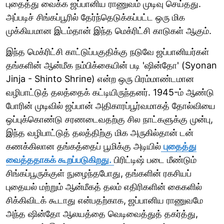
புதைத்து வைக்க ஜப்பானிய ராணுவம் முடிவு செய்தது.
அப்படிச் சிங்கப்பூரில் தேர்ந்தெடுக்கப்பட்ட ஒரு மிக
முக்கியமான இடம்தான் இந்த மெக்ரிட்சி காடுகள் ஆகும்.
இந்த மெக்ரிட்சி காட்டுப்பகுதிக்கு நடுவே ஜப்பானியர்கள்
தங்களின் ஆன்மீக நம்பிக்கையின் படி 'ஷின்தோ' (Syonan
Jinja - Shinto Shrine) என்ற ஒரு பிரம்மாண்டமான
வழிபாட்டுத் தலத்தைக் கட்டியிருந்தனர். 1945-ம் ஆண்டு
போரின் முடிவில் ஜப்பான் அதிகாரப்பூர்வமாகத் தோல்வியை
ஒப்புக்கொண்டு சரணடைவதற்கு சில நாட்களுக்கு முன்பு,
இந்த வழிபாட்டுத் தலத்திற்கு மிக அருகில்தான் டன்
கணக்கிலான தங்கத்தைப் பூமிக்கு அடியில்
புதைத்து
வைத்ததாகக் கூறப்படுகிறது.
பிரிட்டிஷ் படை மீண்டும்
சிங்கப்பூருக்குள் நுழைந்தபோது, தங்களின் ரகசியப்
புதையல் மற்றும் ஆன்மீகத் தலம் எதிரிகளின் கைகளில்
சிக்கிவிடக் கூடாது என்பதற்காக, ஜப்பானிய ராணுவமே
அந்த ஷின்தோ ஆலயத்தை வெடிவைத்துத் தகர்த்து,