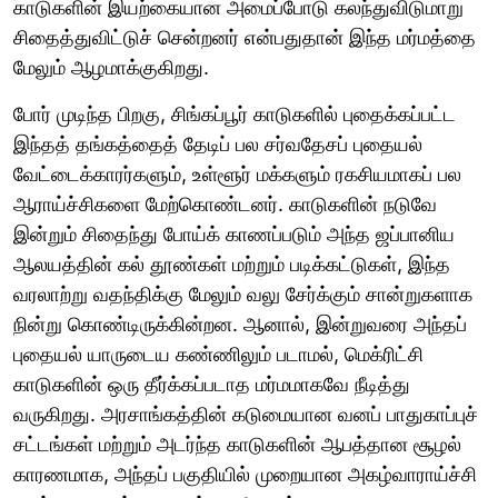
காடுகளின் இயற்கையான அமைப்போடு கலந்துவிடுமாறு
சிதைத்துவிட்டுச் சென்றனர் என்பதுதான் இந்த மர்மத்தை
மேலும் ஆழமாக்குகிறது.
போர் முடிந்த பிறகு, சிங்கப்பூர் காடுகளில் புதைக்கப்பட்ட
இந்தத் தங்கத்தைத் தேடிப் பல சர்வதேசப் புதையல்
வேட்டைக்காரர்களும், உள்ளூர் மக்களும் ரகசியமாகப் பல
ஆராய்ச்சிகளை மேற்கொண்டனர். காடுகளின் நடுவே
இன்றும் சிதைந்து போய்க் காணப்படும் அந்த ஜப்பானிய
ஆலயத்தின் கல் தூண்கள் மற்றும் படிக்கட்டுகள், இந்த
வரலாற்று வதந்திக்கு மேலும் வலு சேர்க்கும் சான்றுகளாக
நின்று கொண்டிருக்கின்றன. ஆனால், இன்றுவரை அந்தப்
புதையல் யாருடைய கண்ணிலும் படாமல், மெக்ரிட்சி
காடுகளின் ஒரு தீர்க்கப்படாத மர்மமாகவே நீடித்து
வருகிறது. அரசாங்கத்தின் கடுமையான வனப் பாதுகாப்புச்
சட்டங்கள் மற்றும் அடர்ந்த காடுகளின் ஆபத்தான சூழல்
காரணமாக, அந்தப் பகுதியில் முறையான அகழ்வாராய்ச்சி