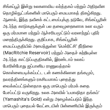
சிங்கப்பூர் இன்று உலகளாவிய வர்த்தகம் மற்றும் அதிநவீன
தொழில்நுட்பங்களின் மாபெரும் மையமாகத் திகழ்கிறது.
ஆனால், இந்த நவீனக் கட்டமைப்புக்கு நடுவே, சிங்கப்பூரின்
அடர்ந்த காடுகளுக்குள் பல தலைமுறைகளாக உலா வரும்
ஒரு மர்மமான மற்றும் ஆச்சரியமூட்டும் வரலாற்றுப் புதிர்
மறைந்திருக்கிறது. குறிப்பாக, சிங்கப்பூரின்
மையப்பகுதியில் அமைந்துள்ள 'மெக்ரிட்சி' நீர்நிலை
(MacRitchie Reservoir) மற்றும் அதைச் சுற்றியுள்ள
அடர்ந்த காட்டுப்பகுதிகளில், இரண்டாம் உலகப்
போரின்போது ஜப்பானிய ராணுவத்தால்
கொள்ளையடிக்கப்பட்ட டன் கணக்கிலான தங்கமும்,
நவரத்தினங்களும் ரகசியமாகப் புதைத்து
வைக்கப்பட்டுள்ளதாக ஒரு மாபெரும் மர்மக் கதை
பேசப்பட்டு வருகிறது. உலக அளவில் 'யமாஷிதா தங்கம்'
(Yamashita's Gold) என்று அழைக்கப்படும் இந்த
மாபெரும் புதையல் வேட்டையின் பின்னணியில் இருக்கும்