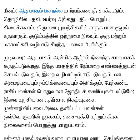
மீனம்:
ஆடி மாதம் பல நல்ல
மாற்றங்களைத் தரக்கூடும்.
தொழிலில் பதவி உயர்வு அல்லது புதிய பொறுப்பு
கிடைக்கலாம். திருமண முயற்சிகளில் சாதகமான சூழல்
உருவாகும். குடும்பத்தில் ஒற்றுமை நிலவும். குரு மற்றும்
மகாலட்சுமி வழிபாடு சிறந்த பலனை அளிக்கும்.
முடிவுரை: ஆடி மாதம் ஆன்மிக ஆற்றல் நிறைந்த காலமாகக்
கருதப்படுகிறது. இந்த மாதத்தில் நேர்மறை எண்ணத்துடன்
செயல்படுவதும், இறை வழிபாட்டில் ஈடுபடுவதும் மன
அமைதியையும் நம்பிக்கையையும் அளிக்கும். மேற்கண்ட
ராசிப்பலன்கள் பொதுவான ஜோதிடக் கணிப்புகள் மட்டுமே;
இவை உறுதியான எதிர்கால நிகழ்வுகளை
முன்னறிவிப்பவை அல்ல. தனிப்பட்ட பலன்கள்
ஒவ்வொருவரின் ஜாதகம், தசை-புத்தி மற்றும் கிரக
நிலைகளைப் பொறுத்து மாறுபடலாம்.
உள்ளூர் முதல் உலகம் வரை பரபரப்பான ஹாட் செய்திகளை