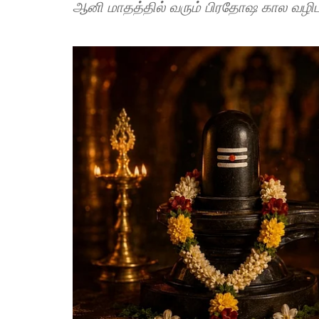
ஆனி மாதத்தில் வரும் பிரதோஷ கால வழிப