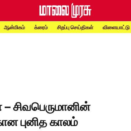
ஆன்மிகம்
க்ரைம்
சிறப்பு செய்திகள்
விளையாட்டு
் – சிவபெருமானின்
ான புனித காலம்