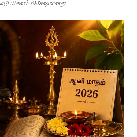
ாடு மிகவும் விசேஷமானது.