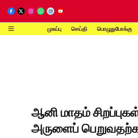
முகப்பு
செய்தி
பொழுதுபோக்கு
ஆனி மாதம் சிறப்புகள
அருளைப் பெறுவதற்க