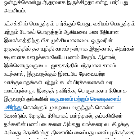
ஒன்றுக்கொன்று ஆதரவாக இருக்கிறதா என்று பார்ப்பது
அவசியம்.
நட்சத்திரப் பொருத்தம் பார்க்கும் போது, வசியப் பொருத்தம்
மற்றும் யோகப் பொருத்தம் ஆகியவை பண ரீதியான
இணக்கத்திற்கு மிக முக்கியமானவை. ஒருவரின்
ஜாதகத்தில் தசாபுத்தி காலம் நன்றாக இருந்தால், அவர்கள்
கடினமாக உழைக்காமலேயே பணம் சேரும். ஆனால்,
இன்னொருவருடைய ஜாதகத்தில் மந்தமான காலம்
நடந்தால், இருவருக்கும் இடையே தேவையற்ற
வாக்குவாதங்கள் மற்றும் கடன் பிரச்சனைகள் வர
வாய்ப்புள்ளது. இதைத் தவிர்க்க, பொருளாதார ரீதியாக
இருவரும் தங்களின்
வருமானம் மற்றும் செலவுகளைப்
பகிர்ந்து
கொள்ளும் முறையை வகுத்துக் கொள்ள
வேண்டும். ஜோதிட ரீதியாகப் பார்த்தால், தம்பதியினர்
தங்களின் பணப் பைகளை அல்லது லாக்கரை வடகிழக்கு
அல்லது தென்மேற்கு திசையில் வைப்பது பணப்புழக்கத்தை