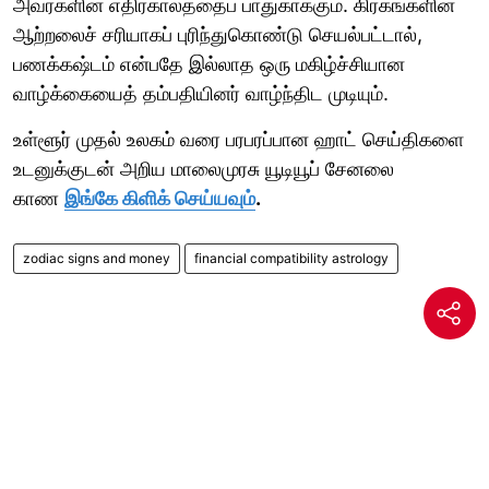
அவர்களின் எதிர்காலத்தைப் பாதுகாக்கும். கிரகங்களின்
ஆற்றலைச் சரியாகப் புரிந்துகொண்டு செயல்பட்டால்,
பணக்கஷ்டம் என்பதே இல்லாத ஒரு மகிழ்ச்சியான
வாழ்க்கையைத் தம்பதியினர் வாழ்ந்திட முடியும்.
உள்ளூர் முதல் உலகம் வரை பரபரப்பான ஹாட் செய்திகளை
உடனுக்குடன் அறிய மாலைமுரசு யூடியூப் சேனலை
காண
இங்கே கிளிக் செய்யவும்
.
zodiac signs and money
financial compatibility astrology