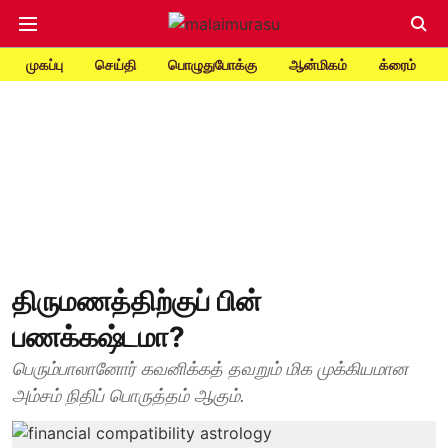
முகப்பு
செய்தி
பொழுதுபோக்கு
ஆன்மிகம்
க்ரைம்
திருமணத்திற்குப் பின்
பணக்கஷ்டமா?
பெரும்பாலானோர் கவனிக்கத் தவறும் மிக முக்கியமான
அம்சம் நிதிப் பொருத்தம் ஆகும்.