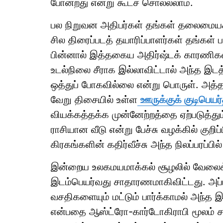
போன்றது என்று கூடச் சொல்லலாம்.
பல நிறுவன அதிபர்கள் தங்கள் தலைமையகத்
சில திரைப்படத் தயாரிப்பாளர்கள் தங்கள் படப
பின்னால் இத்தகைய அதிர்ஷ்டக் காரணிகள
உடல்நிலை சீராக இல்லாவிட்டால் அந்த இடத
ஒத்துப் போகவில்லை என்று பொருள். அத்த
வேறு திசையில் உள்ள
ஊருக்குக் குடிபெய
வியக்கத்தக்க முன்னேற்றத்தை ஏற்படுத்த
ராசியான வீடு என்று பேச்சு வழக்கில் குறி
கிரகங்களின் கதிர்வீச்சு அந்த நிலப்பரப்ப
இன்றைய உலகமயமாக்கல் சூழலில் வேலைக்
இடம்பெயர்வது சாதாரணமாகிவிட்டது. அப்
வசதிகளையும் மட்டும் பார்க்காமல் அந்த
என்பதை ஆஸ்ட்ரோ-கார்டோகிராபி மூலம் சரி