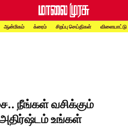
ஆன்மிகம்
க்ரைம்
சிறப்பு செய்திகள்
விளையாட்டு
. நீங்கள் வசிக்கும்
திர்ஷ்டம் உங்கள்