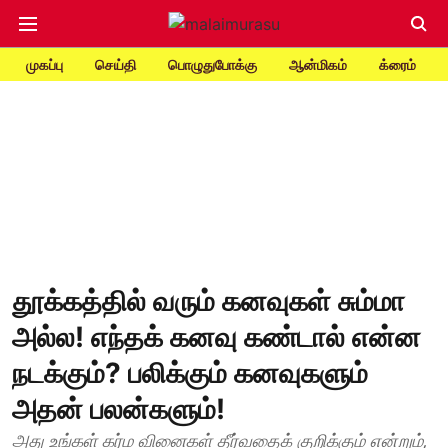
முகப்பு
செய்தி
பொழுதுபோக்கு
ஆன்மிகம்
க்ரைம்
தூக்கத்தில் வரும் கனவுகள் சும்மா
அல்ல! எந்தக் கனவு கண்டால் என்ன
நடக்கும்? பலிக்கும் கனவுகளும்
அதன் பலன்களும்!
அது உங்கள் கர்ம வினைகள் தீர்வதைக் குறிக்கும் என்றும்,