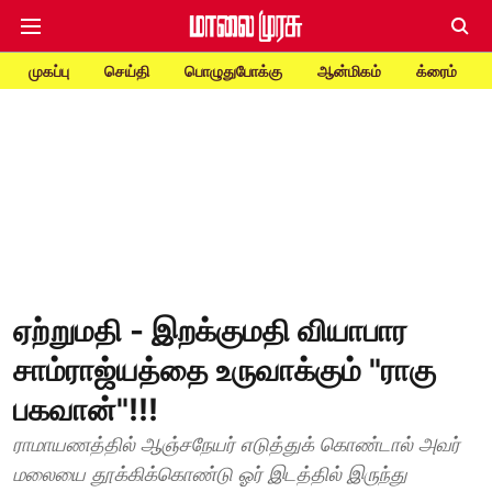
முகப்பு
செய்தி
பொழுதுபோக்கு
ஆன்மிகம்
க்ரைம்
ஏற்றுமதி - இறக்குமதி வியாபார
சாம்ராஜ்யத்தை உருவாக்கும் "ராகு
பகவான்"!!!
ராமாயணத்தில் ஆஞ்சநேயர் எடுத்துக் கொண்டால் அவர்
மலையை தூக்கிக்கொண்டு ஓர் இடத்தில் இருந்து