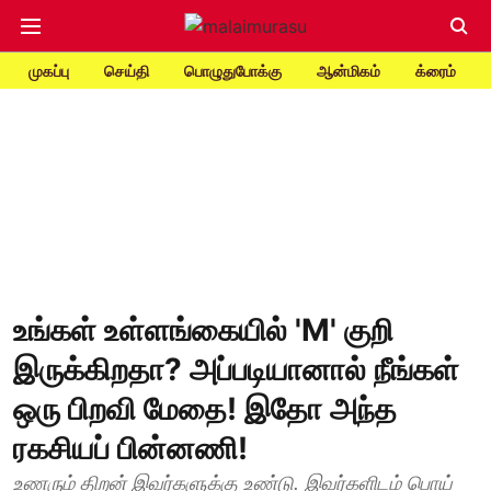
முகப்பு
செய்தி
பொழுதுபோக்கு
ஆன்மிகம்
க்ரைம்
உங்கள் உள்ளங்கையில் 'M' குறி
இருக்கிறதா? அப்படியானால் நீங்கள்
ஒரு பிறவி மேதை! இதோ அந்த
ரகசியப் பின்னணி!
உணரும் திறன் இவர்களுக்கு உண்டு. இவர்களிடம் பொய்