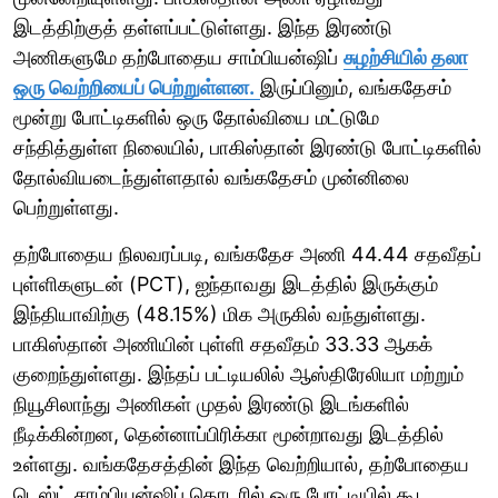
இடத்திற்குத் தள்ளப்பட்டுள்ளது. இந்த இரண்டு
அணிகளுமே தற்போதைய சாம்பியன்ஷிப்
சுழற்சியில் தலா
ஒரு வெற்றியைப் பெற்றுள்ளன.
இருப்பினும், வங்கதேசம்
மூன்று போட்டிகளில் ஒரு தோல்வியை மட்டுமே
சந்தித்துள்ள நிலையில், பாகிஸ்தான் இரண்டு போட்டிகளில்
தோல்வியடைந்துள்ளதால் வங்கதேசம் முன்னிலை
பெற்றுள்ளது.
தற்போதைய நிலவரப்படி, வங்கதேச அணி 44.44 சதவீதப்
புள்ளிகளுடன் (PCT), ஐந்தாவது இடத்தில் இருக்கும்
இந்தியாவிற்கு (48.15%) மிக அருகில் வந்துள்ளது.
பாகிஸ்தான் அணியின் புள்ளி சதவீதம் 33.33 ஆகக்
குறைந்துள்ளது. இந்தப் பட்டியலில் ஆஸ்திரேலியா மற்றும்
நியூசிலாந்து அணிகள் முதல் இரண்டு இடங்களில்
நீடிக்கின்றன, தென்னாப்பிரிக்கா மூன்றாவது இடத்தில்
உள்ளது. வங்கதேசத்தின் இந்த வெற்றியால், தற்போதைய
டெஸ்ட் சாம்பியன்ஷிப் தொடரில் ஒரு போட்டியில் கூட