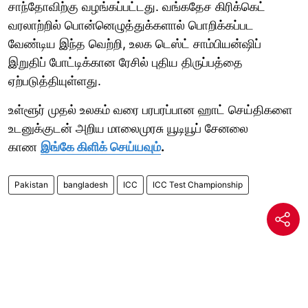
சாந்தோவிற்கு வழங்கப்பட்டது. வங்கதேச கிரிக்கெட்
வரலாற்றில் பொன்னெழுத்துக்களால் பொறிக்கப்பட
வேண்டிய இந்த வெற்றி, உலக டெஸ்ட் சாம்பியன்ஷிப்
இறுதிப் போட்டிக்கான ரேசில் புதிய திருப்பத்தை
ஏற்படுத்தியுள்ளது.
உள்ளூர் முதல் உலகம் வரை பரபரப்பான ஹாட் செய்திகளை
உடனுக்குடன் அறிய மாலைமுரசு யூடியூப் சேனலை
காண
இங்கே கிளிக் செய்யவும்
.
Pakistan
bangladesh
ICC
ICC Test Championship