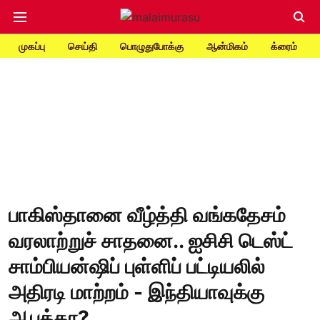
முகப்பு
செய்தி
பொழுதுபோக்கு
ஆன்மிகம்
க்ரைம்
பாகிஸ்தானை வீழ்த்தி வங்கதேசம்
வரலாற்றுச் சாதனை.. ஐசிசி டெஸ்ட்
சாம்பியன்ஷிப் புள்ளிப் பட்டியலில்
அதிரடி மாற்றம் - இந்தியாவுக்கு
ஆபத்தா?