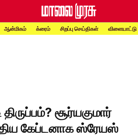
ஆன்மிகம்
க்ரைம்
சிறப்பு செய்திகள்
விளையாட்டு
 திருப்பம்? சூர்யகுமார்
 புதிய கேப்டனாக ஸ்ரேயஸ்