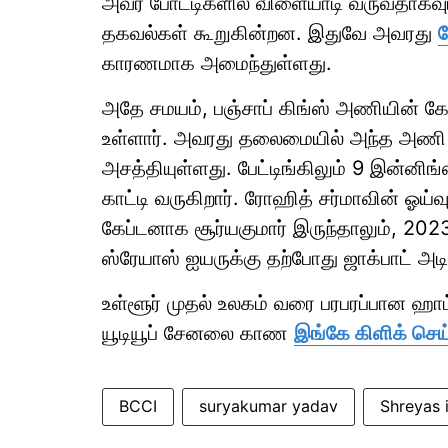
அவர் போட்டிகளில் விளையாடி வருவதாகவும
தகவல்கள் கூறுகின்றன. இதுவே அவரது
க
காரணமாக அமைந்துள்ளது.
அதே சமயம், பஞ்சாப் கிங்ஸ் அணியின் கே
உள்ளார். அவரது தலைமையில் அந்த அணி ஆட
அசத்தியுள்ளது. பேட்டிங்கிலும் 9 இன்னிங
காட்டி வருகிறார். ரோஹித் சர்மாவின் ஓய்
கேப்டனாக சூர்யகுமார் இருந்தாலும், 202
ஸ்ரேயாஸ் ஐயருக்கு தற்போது ஜாக்பாட் அடிக
உள்ளூர் முதல் உலகம் வரை பரபரப்பான ஹ
யூடியூப் சேனலை காண
இங்கே கிளிக் செய
BCCI
suryakumar yadav
Shreyas 