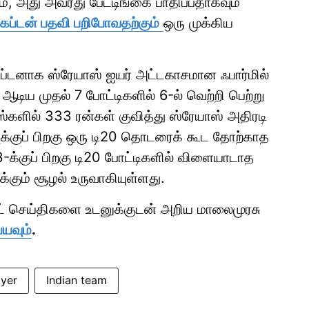
், அது அவரது பேட்டிங்கை பாதிப்பதாகவும்
ேப்டன் பதவி பறிபோவதற்கும்
ஒரு முக்கிய
ப்டனாக ஸ்ரேயாஸ் ஐயர் அட்டகாசமான ஃபார்மில்
ிய முதல் 7 போட்டிகளில் 6-ல் வெற்றி பெற்று
்ஸ்களில் 333 ரன்கள் குவித்து ஸ்ரேயாஸ் அதிரடி
வுக்குப் பிறகு ஒரு டி20 தொடரைக் கூட தோற்காத
3-க்குப் பிறகு டி20 போட்டிகளில் விளையாடாத
்கும் சூழல் உருவாகியுள்ளது.
ாட் செய்திகளை உடனுக்குடன் அறிய மாலைமுரசு
்யவும்
.
iyer
Indian team