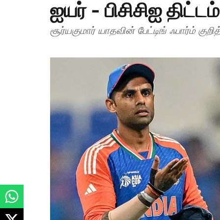
ஐயர் - பிசிசிஐ திட்ட
சூர்யகுமார் யாதவின் பேட்டிங் ஃபார்ம் குறித