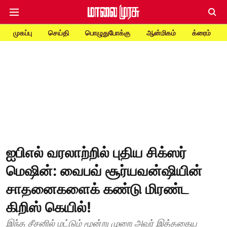
முகப்பு
செய்தி
பொழுதுபோக்கு
ஆன்மிகம்
க்ரைம்
ஐபிஎல் வரலாற்றில் புதிய சிக்ஸர்
மெஷின்: வைபவ் சூர்யவன்ஷியின்
சாதனைகளைக் கண்டு மிரண்ட
கிறிஸ் கெயில்!
இந்த சீசனில் மட்டும் மூன்று முறை அவர் இத்தகைய