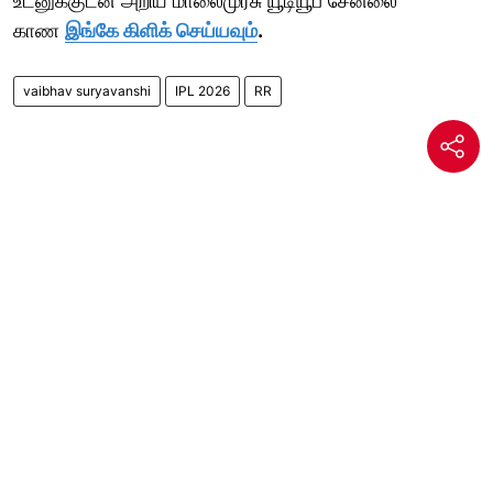
உடனுக்குடன் அறிய மாலைமுரசு யூடியூப் சேனலை
காண
இங்கே கிளிக் செய்யவும்
.
vaibhav suryavanshi
IPL 2026
RR