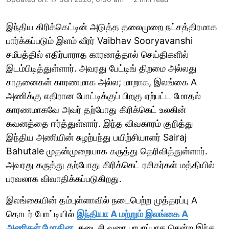
இந்திய கிரிக்கெட்டின் அடுத்த தலைமுறை நட்சத்திரமாக
பார்க்கப்படும் இளம் வீரர் Vaibhav Sooryavanshi
சமீபத்தில் எதிர்பாராத காரணத்தால் செய்திகளில்
இடம்பிடித்துள்ளார். அவரது பேட்டிங் திறமை அல்லது
சாதனைகள் காரணமாக அல்ல; மாறாக, இலங்கை A
அணிக்கு எதிரான போட்டிக்குப் பிறகு ஏற்பட்ட மோதல்
காரணமாகவே அவர் தற்போது கிரிக்கெட் உலகின்
கவனத்தை ஈர்த்துள்ளார். இந்த விவகாரம் குறித்து
இந்திய அணியின் சுழற்பந்து பயிற்சியாளர் Sairaj
Bahutale முதன்முறையாக கருத்து தெரிவித்துள்ளார்.
அவரது கருத்து தற்போது கிரிக்கெட் ரசிகர்கள் மத்தியில்
பரவலாக விவாதிக்கப்படுகிறது.
இலங்கையின் தம்புள்ளாவில் நடைபெற்ற முத்தரப்பு A
தொடர் போட்டியில்
இந்தியா A மற்றும் இலங்கை A
அணிகள் மோதின.
கடைசி வரை பரபரப்பாக சென்ற இந்த