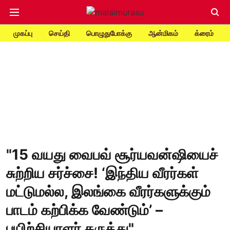
முகப்பு
செய்தி
பொழுதுபோக்கு
ஆன்மிகம்
க்ரைம்
"15 வயது வைபவ் சூர்யவன்ஷியைச்
சுற்றிய சர்ச்சை! ‘இந்திய வீரர்கள்
மட்டுமல்ல, இலங்கை வீரர்களுக்கும்
பாடம் கற்பிக்க வேண்டும்’ –
பயிற்சியாளர் கருத்து"