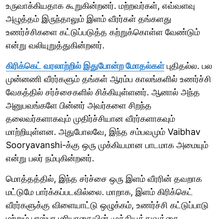
உருவாக்கியதாக கூறுகின்றனர். மற்றவர்கள், எவ்வளவு
அழுத்தம் இருந்தாலும் இளம் வீரர்கள் தங்களது
உணர்ச்சிகளை கட்டுப்படுத்த கற்றுக்கொள்ள வேண்டும்
என்று வலியுறுத்துகின்றனர்.
கிரிக்கெட் வரலாற்றில் இதுபோன்ற மோதல்கள்
புதிதல்ல. பல
முன்னணி வீரர்களும் தங்கள் ஆரம்ப காலங்களில் உணர்ச்சி
வேகத்தில் சர்ச்சைகளில் சிக்கியுள்ளனர். ஆனால் அந்த
அனுபவங்களே பின்னர் அவர்களை சிறந்த
தலைவர்களாகவும் முதிர்ச்சியான வீரர்களாகவும்
மாற்றியுள்ளன. அதுபோலவே, இந்த சம்பவமும் Vaibhav
Sooryavanshi-க்கு ஒரு முக்கியமான பாடமாக அமையும்
என்று பலர் நம்புகின்றனர்.
மொத்தத்தில், இந்த சர்ச்சை ஒரு இளம் வீரரின் தவறாக
மட்டுமே பார்க்கப்படவில்லை. மாறாக, இளம் கிரிக்கெட்
வீரர்களுக்கு விளையாட்டு ஒழுக்கம், உணர்ச்சி கட்டுப்பாடு
மற்றும் பரஸ்பர மரியாதையின் முக்கியத்துவத்தை