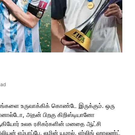
ead
திரங்களை உருவாக்கிக் கொண்டே இருக்கும். ஒரு
ொனால்டோ, அதன் பிறகு கிறிஸ்டியானோ
கியோர் உலக ரசிகர்களின் மனதை ஆட்சி
யன் எம்பாப்பே, லமின் யமால், எர்லிங் ஹாலண்ட்