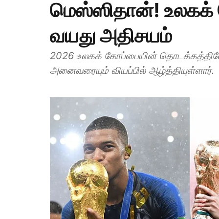
மெஸ்ஸிதான்! உலகக
வயது அதிசயம்
2026 உலகக் கோப்பையின் தொடக்கத்திலே
அனைவரையும் வியப்பில் ஆழ்த்தியுள்ளார்.