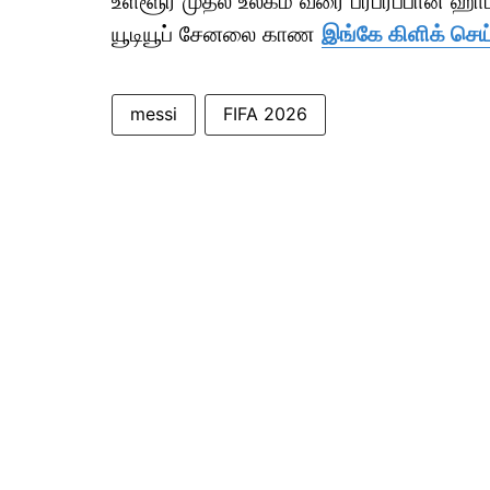
உள்ளூர் முதல் உலகம் வரை பரபரப்பான ஹ
யூடியூப் சேனலை காண
இங்கே கிளிக் செய
messi
FIFA 2026