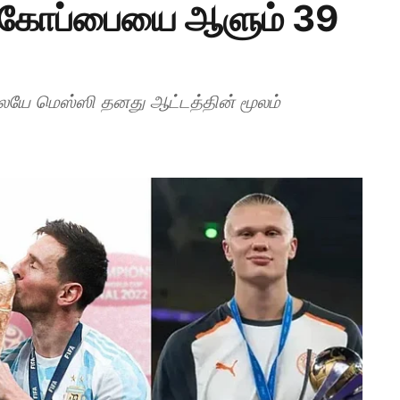
் கோப்பையை ஆளும் 39
யே மெஸ்ஸி தனது ஆட்டத்தின் மூலம்