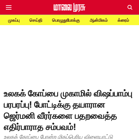
முகப்பு
செய்தி
பொழுதுபோக்கு
ஆன்மிகம்
க்ரைம்
உலகக் கோப்பை முகாமில் விஷப்பாம்பு
பரபரப்பு! போட்டிக்கு தயாரான
ஜெர்மனி வீரர்களை பதறவைத்த
எதிர்பாராத சம்பவம்!
உலகக் கோப்பை போன்ற மிகப்பெரிய விளையாட்டு