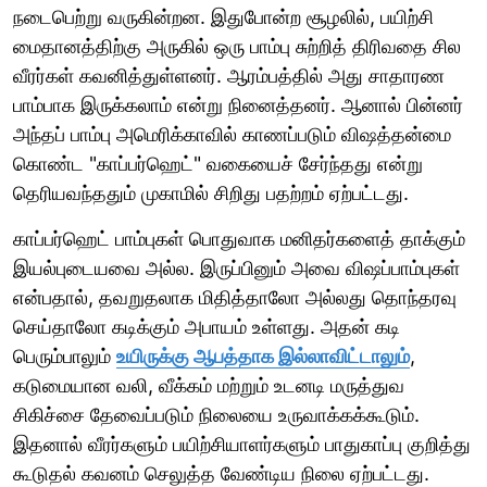
நடைபெற்று வருகின்றன. இதுபோன்ற சூழலில், பயிற்சி
மைதானத்திற்கு அருகில் ஒரு பாம்பு சுற்றித் திரிவதை சில
வீரர்கள் கவனித்துள்ளனர். ஆரம்பத்தில் அது சாதாரண
பாம்பாக இருக்கலாம் என்று நினைத்தனர். ஆனால் பின்னர்
அந்தப் பாம்பு அமெரிக்காவில் காணப்படும் விஷத்தன்மை
கொண்ட "காப்பர்ஹெட்" வகையைச் சேர்ந்தது என்று
தெரியவந்ததும் முகாமில் சிறிது பதற்றம் ஏற்பட்டது.
காப்பர்ஹெட் பாம்புகள் பொதுவாக மனிதர்களைத் தாக்கும்
இயல்புடையவை அல்ல. இருப்பினும் அவை விஷப்பாம்புகள்
என்பதால், தவறுதலாக மிதித்தாலோ அல்லது தொந்தரவு
செய்தாலோ கடிக்கும் அபாயம் உள்ளது. அதன் கடி
பெரும்பாலும்
உயிருக்கு ஆபத்தாக இல்லாவிட்டாலும்
,
கடுமையான வலி, வீக்கம் மற்றும் உடனடி மருத்துவ
சிகிச்சை தேவைப்படும் நிலையை உருவாக்கக்கூடும்.
இதனால் வீரர்களும் பயிற்சியாளர்களும் பாதுகாப்பு குறித்து
கூடுதல் கவனம் செலுத்த வேண்டிய நிலை ஏற்பட்டது.