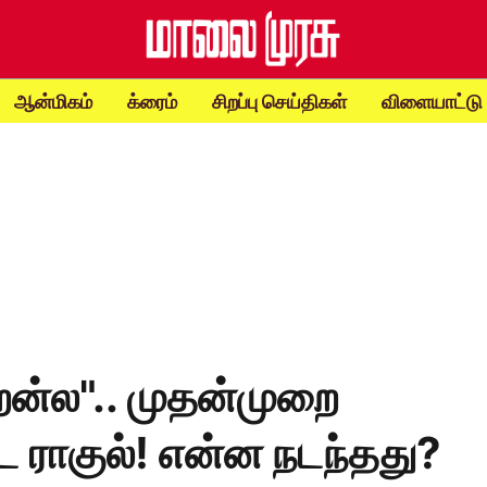
ஆன்மிகம்
க்ரைம்
சிறப்பு செய்திகள்
விளையாட்டு
றேன்ல".. முதன்முறை
ட ராகுல்! என்ன நடந்தது?