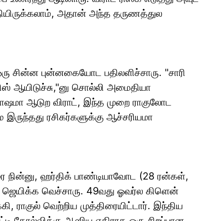
ியிருக்கலாம், அதான் அந்த தருணத்துல
ஒரு சின்ன புன்னகையோட பதிலளிச்சாரு. "சாரி
மிஸ் ஆயிடுச்சு,"னு சொல்லி அமைதியா
்ரோஷமா ஆடுற விராட், இந்த முறை ராகுலோட
ாம இருந்தது ரசிகர்களுக்கு ஆச்சரியமா
ை நின்னு, ஹர்திக் பாண்டியாவோட (28 ரன்கள்,
்கு ஜெயிக்க வெச்சாரு. 49வது ஓவர்ல கிளென்
கி, ராகுல் வெற்றிய முத்திரையிட்டார். இந்திய
டி தோல்விக்கு ஆஸிய எதிராக ஒரு சிறப்பான