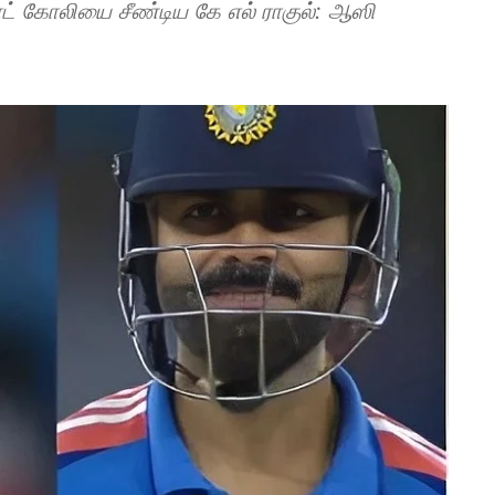
ராட் கோலியை சீண்டிய கே எல் ராகுல்: ஆஸி