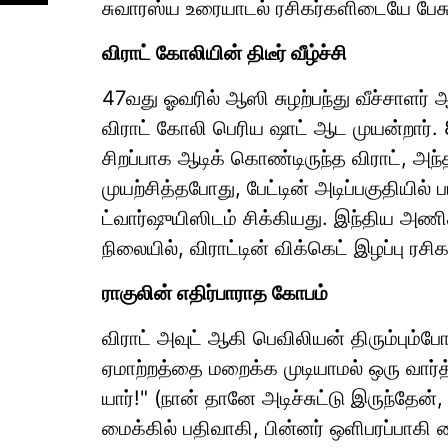
சுவாரஸ்ய உரையாடல் ரசிகர்களிடையே பேச
விராட் கோலியின் திடீர் வீழ்ச்சி
47வது ஓவரில் ஆஸி சுழற்பந்து வீச்சாளர் ஆ
விராட் கோலி பெரிய ஷாட் ஆட முயன்றார். 8
சிறப்பாக ஆடிக் கொண்டிருந்த விராட், அந்
முயற்சித்தபோது, பேட்டின் அடிப்பகுதியில்
ட்வார்ஷுயிஸிடம் சிக்கியது. இந்திய அண
நிலையில், விராட்டின் விக்கெட் இழப்பு ரசி
ராகுலின் எதிர்பாராத கோபம்
விராட் அவுட் ஆகி பெவிலியன் திரும்பும்ப
ஏமாற்றத்தை மறைக்க முடியாமல் ஒரு வார்
யார்!" (நான் தானே அடிச்சுட்டு இருந்தேன
மைக்கில் பதிவாகி, பின்னர் ஒளிபரப்ப