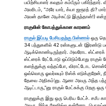
பயிற்சியாளர் கவுதம் கம்பீரும் பகிர்ந்தார். 
அவரிடம், "அரே யார், க்யா ஜரூரத் தி? ம
அவன் தானே அடிச்சுட்டு இருந்தான்!) என்ற
ராகுலின் கோபத்துக்கான காரணம்
ராகுல் இப்படி பேசியதற்கு பின்னால்
ஒரு தெள
34 பந்துகளில் 42 ரன்களுடன் (இரண்டு 
ஆடிக்கொண்டிருந்தார். அவரோட ஸ்ட்ரைக் ர
ஸ்ட்ரைக் ரேட்டோடு ஒப்பிடும்போது ராகுல் 
களத்துக்கு வந்தப்போ, விராட்டோட சொன்ன
ஒவ்வொரு ஓவர்லயும் ரிஸ்க் எடுக்குறேன்
தேவை அதிகம்'னு. ஆனா அவரு அந்த பந்து
ஆடிட்டாரு,"னு ராகுல் மேட்சுக்கு பிறகு ஒரு 
ராகுலுக்கு இது ஒரு பெரிய மேட்ச். சமீப 
அவரு, இந்த சேஸிங்ல தன்னோட பொறுப்பை உ