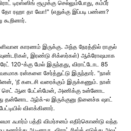
விராட் டிரஸ்ஸிங் ரூமுக்கு செல்லும்போது, கம்பீர்
ார் தோ ரஹா தா வோ!" (எதுக்கு இப்படி பண்ண?
ு கூறினார்.
ிவான காரணம் இருக்கு. அந்த நேரத்தில் ராகுல்
பவுண்டரிகள், இரண்டு சிக்ஸர்கள்) ஆக்ரோஷமாக
ேட் 120-க்கு மேல் இருந்தது, விராட்டோட 85
வேகமாக ரன்களை சேர்த்துட்டு இருந்தார். "நான்
ேன், 'நீ கடைசி வரைக்கும் இருக்கணும். நான்
, நீ செட் ஆன பேட்ஸ்மேன், அணிக்கு உன்னோட
 தன்னோட ஆர்க்-ல இருக்குனு நினைச்சு ஷாட்
பேட்டியில் விளக்கினார்.
காலமா ஃபார்ம் பத்தி விமர்சனம் எதிர்கொண்டு வந்த
ணர்ந்து ஆடினாரு. விராட் ரிஸ்க் எடுத்து அவுட்