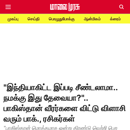
முகப்பு
செய்தி
பொழுதுபோக்கு
ஆன்மிகம்
க்ரைம்
"இந்தியாகிட்ட இப்படி சீண்டலாமா..
நமக்கு இது தேவையா?"..
பாகிஸ்தான் வீரர்களை விட்டு விளாசி
வரும் பாக்., ரசிகர்கள்
"பாகிஸ்தான் மொத்தமாக ஒன்று திரண்டு வெற்றி பெற