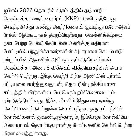
ஐபிஎல் 2026 தொடரில் ஆரம்பத்தில் தடுமாறிய
கொல்கத்தா நைட் ரைடர்ஸ் (KKR) அணி, தற்போது
அடுத்தடுத்து நான்கு வெற்றிகளைக் குவித்து பிளே-ஆஃப்
ரேசில் அதிரடியாகத் திரும்பியுள்ளது. வெள்ளிக்கிழமை
நடைபெற்ற டெல்லி கேபிடல்ஸ் அணிக்கு எதிரான
போட்டியில் பந்துவீச்சாளர்களின் அபாரமான செயல்பாடு
மற்றும் பின் ஆலனின் அதிரடி சதம் ஆகியவற்றால்
கொல்கத்தா அணி 8 விக்கெட் வித்தியாசத்தில் அபார
வெற்றி பெற்றது. இந்த வெற்றி அந்த அணியின் புள்ளிப்
பட்டியலை உயர்த்துவதுடன், தொடரின் முக்கியமான
கட்டத்தில் வீரர்களிடையே பெரும் நம்பிக்கையையும்
ஏற்படுத்தியுள்ளது. இந்த சீசனில் இதுவரை நான்கு
வெற்றிகளைப் பெற்றுள்ள கொல்கத்தா, ஒரு கட்டத்தில்
தோல்விகளால் துவண்டிருந்தாலும், இப்போது தோல்வியே
அடையாமல் தொடர்ந்து நான்கு போட்டிகளில் வெற்றி பெற்று
மிரள வைத்துள்ளது.