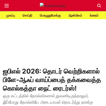
முகப்பு
செய்தி
பொழுதுபோக்கு
ஆன்மிகம்
க்ரைம்
ஐபிஎல் 2026: தொடர் வெற்றிகளால்
பிளே-ஆஃப் வாய்ப்பைத் தக்கவைத்த
கொல்கத்தா நைட் ரைடர்ஸ்!
ஒரு கட்டத்தில் தோல்விகளால் துவண்டிருந்தாலும்,
இப்போது தோல்வியே அடையாமல் தொடர்ந்து நான்கு