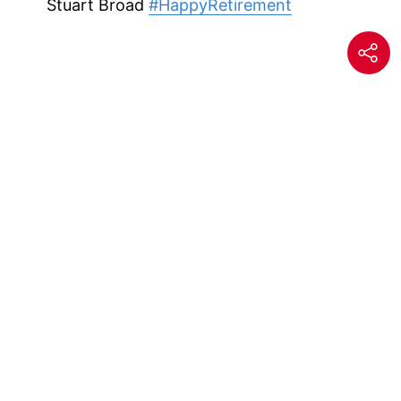
Stuart Broad
#HappyRetirement