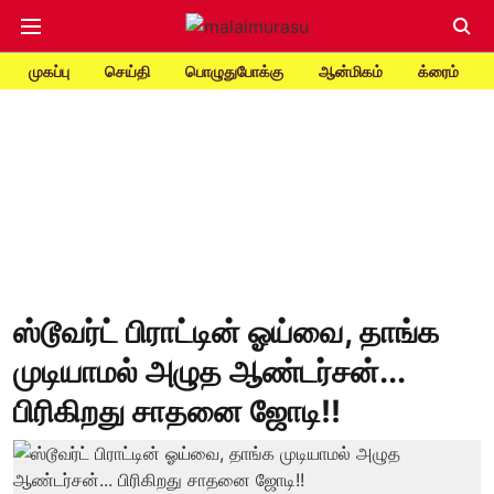
முகப்பு
செய்தி
பொழுதுபோக்கு
ஆன்மிகம்
க்ரைம்
ஸ்டூவர்ட் பிராட்டின் ஓய்வை, தாங்க
முடியாமல் அழுத ஆண்டர்சன்...
பிரிகிறது சாதனை ஜோடி!!