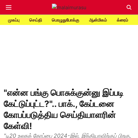
முகப்பு
செய்தி
பொழுதுபோக்கு
ஆன்மிகம்
க்ரைம்
"என்ன பங்கு பொசுக்குன்னு இப்படி
கேட்டுப்புட்ட?".. பாக்., கேப்டனை
கோபப்படுத்திய செய்தியாளரின்
கேள்வி!
"டி20 உலகக் கோப்பை 2024-இல், இந்தியாவிற்குப் பிறகு,