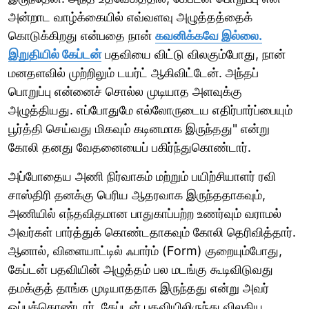
அன்றாட வாழ்க்கையில் எவ்வளவு அழுத்தத்தைக்
கொடுக்கிறது என்பதை நான்
கவனிக்கவே இல்லை.
இறுதியில் கேப்டன்
பதவியை விட்டு விலகும்போது, நான்
மனதளவில் முற்றிலும் டயர்ட் ஆகிவிட்டேன். அந்தப்
பொறுப்பு என்னைச் சொல்ல முடியாத அளவுக்கு
அழுத்தியது. எப்போதுமே எல்லோருடைய எதிர்பார்ப்பையும்
பூர்த்தி செய்வது மிகவும் கடினமாக இருந்தது" என்று
கோலி தனது வேதனையைப் பகிர்ந்துகொண்டார்.
அப்போதைய அணி நிர்வாகம் மற்றும் பயிற்சியாளர் ரவி
சாஸ்திரி தனக்கு பெரிய ஆதரவாக இருந்ததாகவும்,
அணியில் எந்தவிதமான பாதுகாப்பற்ற உணர்வும் வராமல்
அவர்கள் பார்த்துக் கொண்டதாகவும் கோலி தெரிவித்தார்.
ஆனால், விளையாட்டில் ஃபார்ம் (Form) குறையும்போது,
கேப்டன் பதவியின் அழுத்தம் பல மடங்கு கூடிவிடுவது
தமக்குத் தாங்க முடியாததாக இருந்தது என்று அவர்
ஒப்புக்கொண்டார். கேப்டன் பதவியிலிருந்து விலகிய