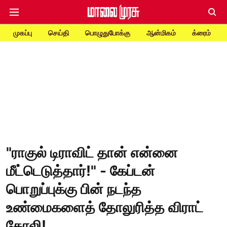
முகப்பு
செய்தி
பொழுதுபோக்கு
ஆன்மிகம்
க்ரைம்
"ராகுல் டிராவிட் தான் என்னை
மீட்டெடுத்தார்!" - கேப்டன்
பொறுப்புக்கு பின் நடந்த
உண்மைகளைத் தோலுரித்த விராட்
கோலி!