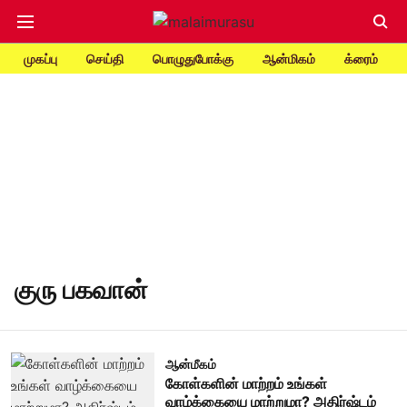
முகப்பு
செய்தி
பொழுதுபோக்கு
ஆன்மிகம்
க்ரைம்
குரு பகவான்
ஆன்மீகம்
கோள்களின் மாற்றம் உங்கள்
வாழ்க்கையை மாற்றுமா? அதிர்ஷ்டம்