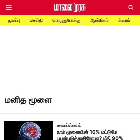
முகப்பு
செய்தி
பொழுதுபோக்கு
ஆன்மிகம்
க்ரைம்
மனித மூளை
லைஃப்ஸ்டைல்
நாம் மூளையின் 10% மட்டுமே
பயன்படுத்துகிறோமா? மீதி 90%