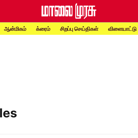
ஆன்மிகம்
க்ரைம்
சிறப்பு செய்திகள்
விளையாட்டு
les