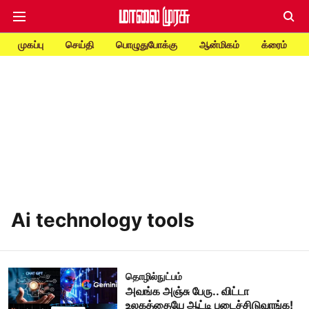
முகப்பு
செய்தி
பொழுதுபோக்கு
ஆன்மிகம்
க்ரைம்
Ai technology tools
தொழில்நுட்பம்
அவங்க அஞ்சு பேரு.. விட்டா
உலகத்தையே ஆட்டி படைச்சிடுவாங்க!