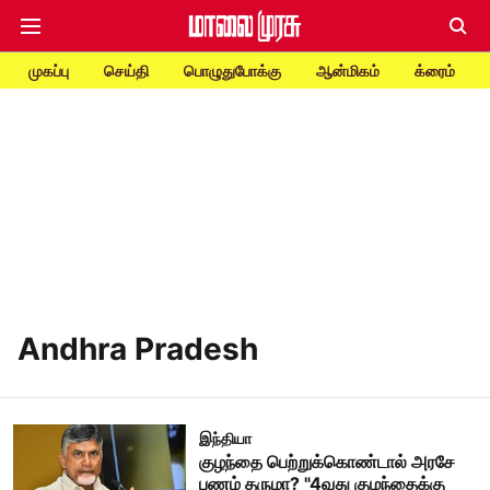
முகப்பு
செய்தி
பொழுதுபோக்கு
ஆன்மிகம்
க்ரைம்
Andhra Pradesh
இந்தியா
குழந்தை பெற்றுக்கொண்டால் அரசே
பணம் தருமா? "4வது குழந்தைக்கு