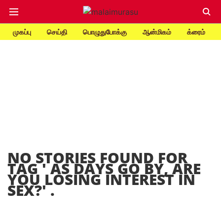
முகப்பு
செய்தி
பொழுதுபோக்கு
ஆன்மிகம்
க்ரைம்
NO STORIES FOUND FOR
TAG '
AS DAYS GO BY, ARE
YOU LOSING INTEREST IN
SEX?
' .