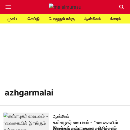
முகப்பு
செய்தி
பொழுதுபோக்கு
ஆன்மிகம்
க்ரைம்
azhgarmalai
ஆன்மீகம்
கள்ளழகர் வைபவம் - “வைகையில்
இறங்கும் கள்ளழகரை தரிசித்தால்