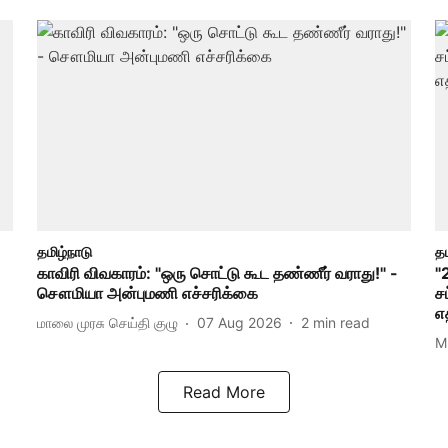
தமிழ்நாடு
தம
காவிரி விவகாரம்: "ஒரு சொட்டு கூட தண்ணீர் வராது!" -
"
சௌமியா அன்புமணி எச்சரிக்கை
ச
எத
மாலை முரசு செய்தி குழு
07 Aug 2026
2
min read
M
Read More