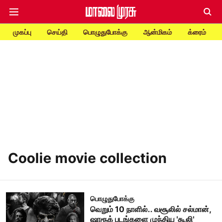
முகப்பு
செய்தி
பொழுதுபோக்கு
ஆன்மிகம்
க்ரைம்
Coolie movie collection
பொழுதுபோக்கு
வெறும் 10 நாளில்.. வசூலில் சல்மான்,
ஷாரூக் படங்களை முந்திய 'கூலி'