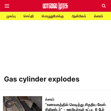
முகப்பு
செய்தி
பொழுதுபோக்கு
ஆன்மிகம்
க்ரைம்
Gas cylinder explodes
க்ரைம்
“உணவகத்தில் வெடித்து சிதறிய கேஸ்
சிலிண்டர்” - ஊழியர்கள் உட்பட 6 பேர்