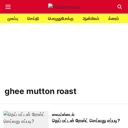
முகப்பு
செய்தி
பொழுதுபோக்கு
ஆன்மிகம்
க்ரைம்
ghee mutton roast
லைஃப்ஸ்டைல்
நெய் மட்டன் ரோஸ்ட் செய்வது எப்படி?